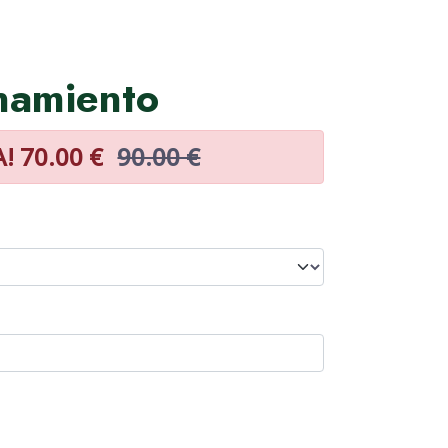
namiento
! 70.00 €
90.00 €