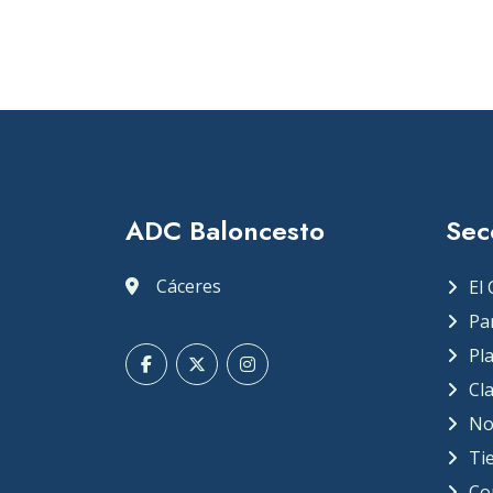
ADC Baloncesto
Sec
Cáceres
El 
Pa
Pla
Cla
No
Ti
Co